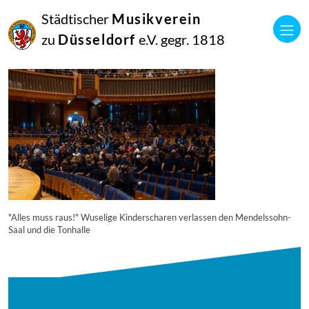
27
Städtischer
Musikverein
Juli
2025
zu
Düsseldorf
e.V. gegr. 1818
Manfred Hill
250617_singpause_154_8927_diesner
"Alles muss raus!" Wuselige Kinderscharen verlassen den Mendelssohn-
Saal und die Tonhalle