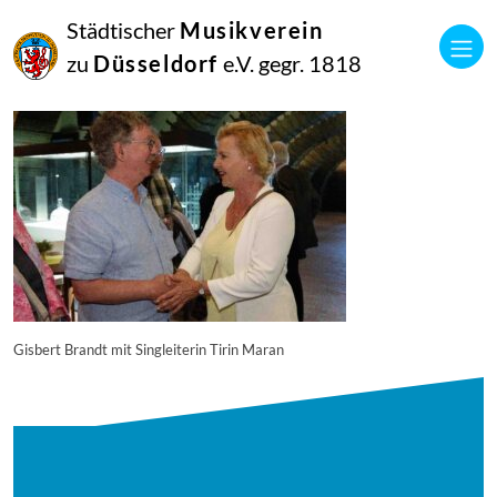
27
Städtischer
Musikverein
Juli
2025
zu
Düsseldorf
e.V. gegr. 1818
Manfred Hill
250617_singpause_196_1023_diesner
Gisbert Brandt mit Singleiterin Tirin Maran