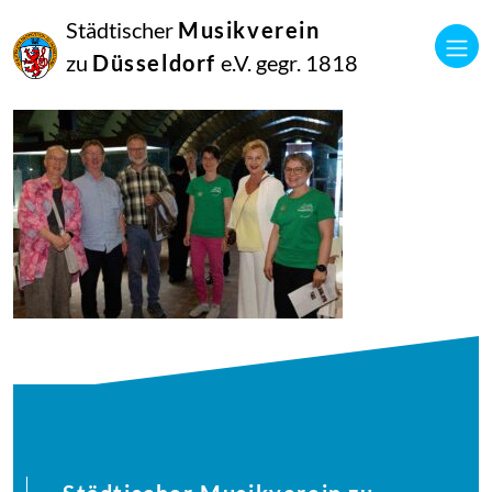
27
Städtischer
Musikverein
Juli
2025
zu
Düsseldorf
e.V. gegr. 1818
Manfred Hill
250617_singpause_197_1028_diesner