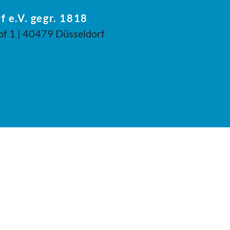
f e.V. gegr. 1818
of 1 | 40479 Düsseldorf