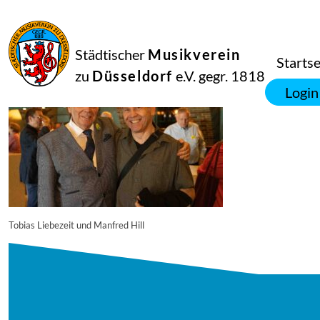
27
Juli
2025
Manfred Hill
Städtischer
Musikverein
250617_singpause_207_9479_diesner
Startse
zu
Düsseldorf
e.V. gegr. 1818
Login
Tobias Liebezeit und Manfred Hill