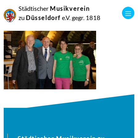
27
Städtischer
Musikverein
Juli
2025
zu
Düsseldorf
e.V. gegr. 1818
Manfred Hill
250617_singpause_216_9533_diesner