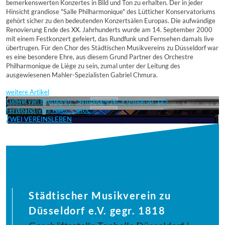
bemerkenswerten Konzertes in Bild und Ton zu erhalten. Der in jeder
Hinsicht grandiose "Salle Philharmonique" des Lütticher Konservatoriums
gehört sicher zu den bedeutenden Konzertsälen Europas. Die aufwändige
Renovierung Ende des XX. Jahrhunderts wurde am 14. September 2000
mit einem Festkonzert gefeiert, das Rundfunk und Fernsehen damals live
übertrugen. Für den Chor des Städtischen Musikvereins zu Düsseldorf war
es eine besondere Ehre, aus diesem Grund Partner des Orchestre
Philharmonique de Liège zu sein, zumal unter der Leitung des
ausgewiesenen Mahler-Spezialisten Gabriel Chmura.
weitere Artikel
Ludwig van Beethoven – Symphonie Nr. 9 d-moll op. 125
Ferdinand (von) Hiller – SAUL
ZWEI VEREINSLEBEN
Städtischer Musikverein zu
Düsseldorf e.V. gegr. 1818