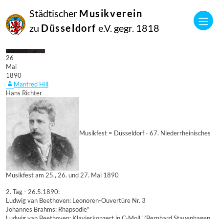
Städtischer
Musikverein
zu
Düsseldorf
e.V. gegr. 1818
26
Mai
1890
Manfred Hill
Hans Richter
Musikfest = Düsseldorf - 67. Niederrheinisches
Musikfest am 25., 26. und 27. Mai 1890
2. Tag - 26.5.1890:
Ludwig van Beethoven: Leonoren-Ouvertüre Nr. 3
Johannes Brahms: Rhapsodie"
Ludwig van Beethoven: Klavierkonzert in C-Moll" (Bernhard Stavenhagen,