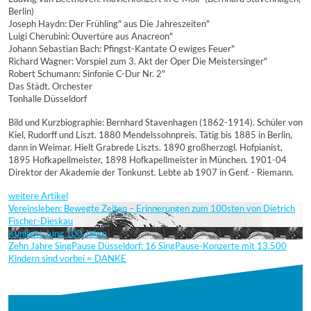
Berlin)
Joseph Haydn: Der Frühling" aus Die Jahreszeiten"
Luigi Cherubini: Ouvertüre aus Anacreon"
Johann Sebastian Bach: Pfingst-Kantate O ewiges Feuer"
Richard Wagner: Vorspiel zum 3. Akt der Oper Die Meistersinger"
Robert Schumann: Sinfonie C-Dur Nr. 2"
Das Städt. Orchester
Tonhalle Düsseldorf
Bild und Kurzbiographie: Bernhard Stavenhagen (1862-1914). Schüler von
Kiel, Rudorff und Liszt. 1880 Mendelssohnpreis. Tätig bis 1885 in Berlin,
dann in Weimar. Hielt Grabrede Liszts. 1890 großherzogl. Hofpianist,
1895 Hofkapellmeister, 1898 Hofkapellmeister in München. 1901-04
Direktor der Akademie der Tonkunst. Lebte ab 1907 in Genf. - Riemann.
weitere Artikel
Vereinsleben: Bewegte Zeiten – Erinnerungen zum 100sten von Dietrich
Fischer-Dieskau
Kunibert Jung 100 Jahre
Zehn Jahre SingPause Düsseldorf: 16 SingPause-Konzerte mit 13.500
Kindern sind vorbei = DANKE