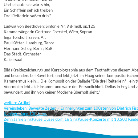
Und schaute seewärts hin,
Ein Schifflein seh ich treiben
Drei Reiterlein saßen drin."
Ludwig von Beethoven: Sinfonie Nr. 9 d-moll, op.125
Kammersängerin Gertrude Foerstel, Wien, Sopran
Inga Torshoff, Essen, Alt
Paul Kötter, Hamburg, Tenor
Hermann Schey, Berlin, Baß
Das Städt. Orchester
Kaisersaal
Bild (Kreidezeichnung) und Kurzbiographie aus dem Textheft von diesem Aben
und besonders bei Ravel fort, und lebt jetzt im Haag seiner kompositorisch
Kammermusik ein.... Die Komposition der Ballade "Die drei Reiterlein" - ein 
Voormolen lebt als Einsamer und wäre der Persönlichkeit Delius in England 
bewundert und ihn von keiner Moderne überholt sieht."
weitere Artikel
Vereinsleben: Bewegte Zeiten – Erinnerungen zum 100sten von Dietrich Fi
Kunibert Jung 100 Jahre
Zehn Jahre SingPause Düsseldorf: 16 SingPause-Konzerte mit 13.500 Kind