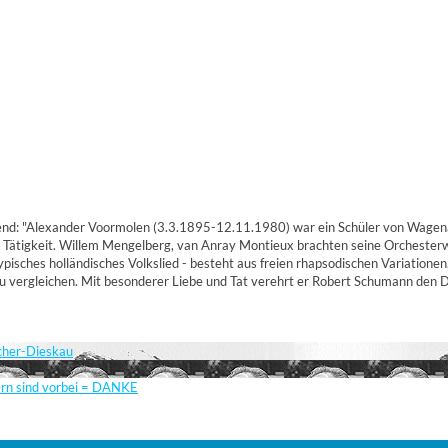
d: "Alexander Voormolen (3.3.1895-12.11.1980) war ein Schüler von Wagenaen u
en Tätigkeit. Willem Mengelberg, van Anray Montieux brachten seine Orchesterw
typisches holländisches Volkslied - besteht aus freien rhapsodischen Variation
zu vergleichen. Mit besonderer Liebe und Tat verehrt er Robert Schumann den D
scher-Dieskau
ern sind vorbei = DANKE