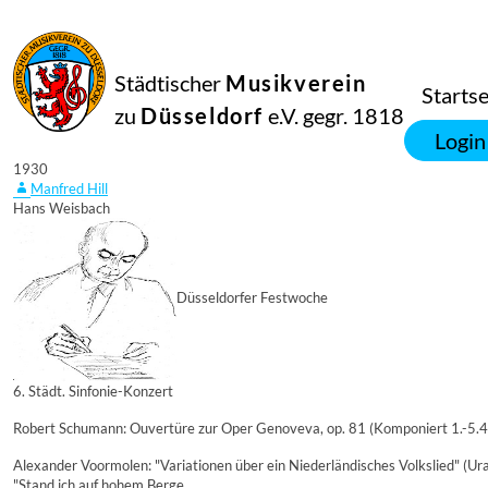
Städtischer
Musikverein
Startse
zu
Düsseldorf
e.V. gegr. 1818
26
Login
Juni
1930
Manfred Hill
Hans Weisbach
Düsseldorfer Festwoche
6. Städt. Sinfonie-Konzert
Robert Schumann: Ouvertüre zur Oper Genoveva, op. 81 (Komponiert 1.-5.
Alexander Voormolen: "Variationen über ein Niederländisches Volkslied" (Ur
"Stand ich auf hohem Berge