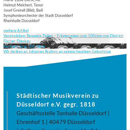
Helmut Melchert, Tenor
Josef Greindl (Bild), Baß
Symphonieorchester der Stadt Düsseldorf
Rheinhalle Düsseldorf
weitere Artikel
Vereinsleben: Bewegte Zeiten – Erinnerungen zum 100sten von Dietrich
Fischer-Dieskau
Kunibert Jung 100 Jahre
Wir denken an Johannes Brahms an seinem heutigen Geburtstag
Städtischer Musikverein zu
Düsseldorf e.V. gegr. 1818
Geschäftsstelle Tonhalle Düsseldorf |
Ehrenhof 1 | 40479 Düsseldorf