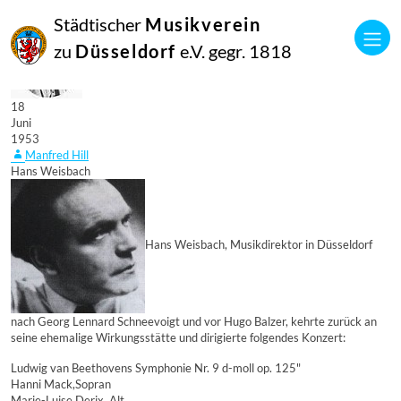
Städtischer
Musikverein
zu
Düsseldorf
e.V. gegr. 1818
18
Juni
1953
Manfred Hill
Hans Weisbach
Hans Weisbach, Musikdirektor in Düsseldorf
nach Georg Lennard Schneevoigt und vor Hugo Balzer, kehrte zurück an
seine ehemalige Wirkungsstätte und dirigierte folgendes Konzert:
Ludwig van Beethovens Symphonie Nr. 9 d-moll op. 125"
Hanni Mack,Sopran
Marie-Luise Derix, Alt