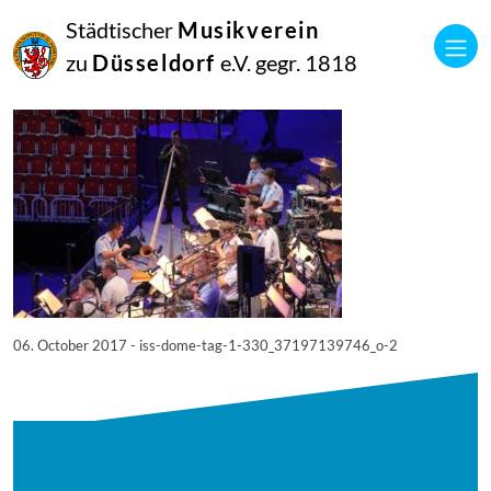
06
Städtischer
Musikverein
Oktober
2017
zu
Düsseldorf
e.V. gegr. 1818
Netkotec
iss-dome-tag-1—330_37197139746_o
06. October 2017 - iss-dome-tag-1-330_37197139746_o-2