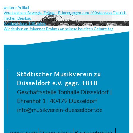
weitere Artikel
Vereinsleben: Bewegte Zeiten – Erinnerungen zum 100sten von Dietrich
Fischer-Dieskau
Kunibert Jung 100 Jahre
Wir denken an Johannes Brahms an seinem heutigen Geburtstag
Städtischer Musikverein zu
Düsseldorf e.V. gegr. 1818
Geschäftsstelle Tonhalle Düsseldorf |
Ehrenhof 1 | 40479 Düsseldorf
info@musikverein-duesseldorf.de
Impressum
Datenschutz
Barrierefreiheit