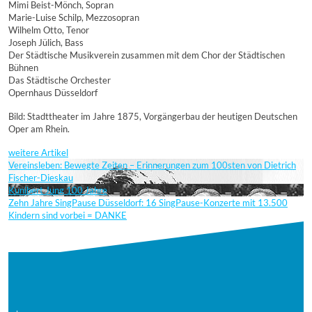
Mimi Beist-Mönch, Sopran
Marie-Luise Schilp, Mezzosopran
Wilhelm Otto, Tenor
Joseph Jülich, Bass
Der Städtische Musikverein zusammen mit dem Chor der Städtischen
Bühnen
Das Städtische Orchester
Opernhaus Düsseldorf
Bild: Stadttheater im Jahre 1875, Vorgängerbau der heutigen Deutschen
Oper am Rhein.
weitere Artikel
Vereinsleben: Bewegte Zeiten – Erinnerungen zum 100sten von Dietrich
Fischer-Dieskau
Kunibert Jung 100 Jahre
Zehn Jahre SingPause Düsseldorf: 16 SingPause-Konzerte mit 13.500
Kindern sind vorbei = DANKE