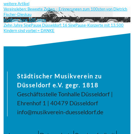
weitere Artikel
Vereinsleben: Bewegte Zeiten – Erinnerungen zum 100sten von Dietrich
Fischer-Dieskau
Kunibert Jung 100 Jahre
Zehn Jahre SingPause Düsseldorf: 16 SingPause-Konzerte mit 13.500
Kindern sind vorbei = DANKE
Städtischer Musikverein zu
Düsseldorf e.V. gegr. 1818
Geschäftsstelle Tonhalle Düsseldorf |
Ehrenhof 1 | 40479 Düsseldorf
info@musikverein-duesseldorf.de