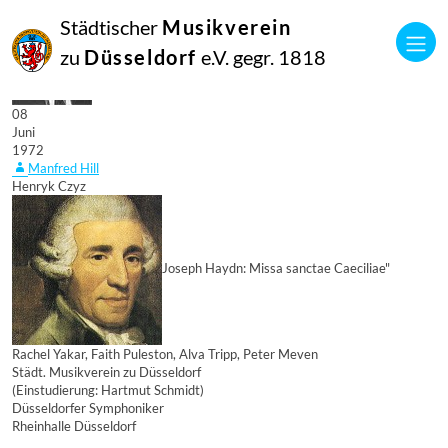
Städtischer
Musikverein
zu
Düsseldorf
e.V. gegr. 1818
08
Juni
1972
Manfred Hill
Henryk Czyz
Joseph Haydn: Missa sanctae Caeciliae"
Rachel Yakar, Faith Puleston, Alva Tripp, Peter Meven
Städt. Musikverein zu Düsseldorf
(Einstudierung: Hartmut Schmidt)
Düsseldorfer Symphoniker
Rheinhalle Düsseldorf