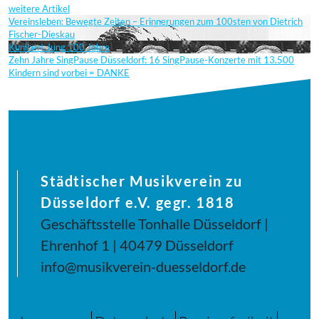
weitere Artikel
Vereinsleben: Bewegte Zeiten – Erinnerungen zum 100sten von Dietrich
Fischer-Dieskau
Kunibert Jung 100 Jahre
Zehn Jahre SingPause Düsseldorf: 16 SingPause-Konzerte mit 13.500
Kindern sind vorbei = DANKE
Städtischer Musikverein zu
Düsseldorf e.V. gegr. 1818
Geschäftsstelle Tonhalle Düsseldorf |
Ehrenhof 1 | 40479 Düsseldorf
info@musikverein-duesseldorf.de