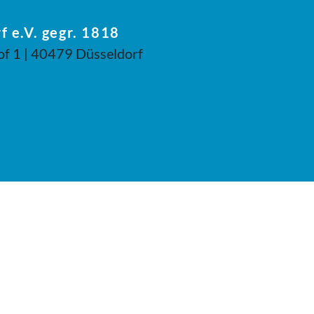
f e.V. gegr. 1818
of 1 | 40479 Düsseldorf