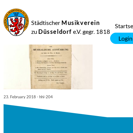
23
Februar
2018
Netkotec
Städtischer
Musikverein
hhi-204
Startse
zu
Düsseldorf
e.V. gegr. 1818
Login
23. February 2018 - hhi-204