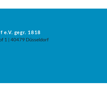
f e.V. gegr. 1818
of 1 | 40479 Düsseldorf