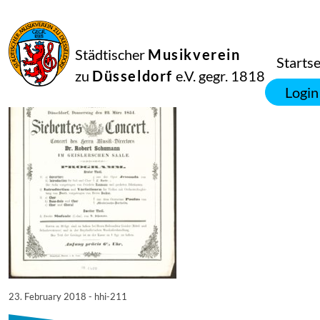
23
Februar
2018
Netkotec
Städtischer
Musikverein
hhi-211
Startse
zu
Düsseldorf
e.V. gegr. 1818
Login
23. February 2018 - hhi-211