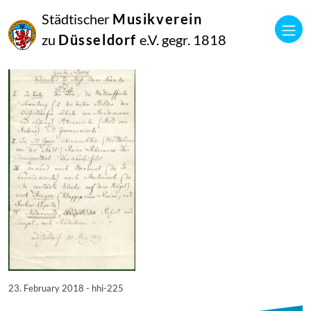
23
Städtischer
Musikverein
Februar
2018
zu
Düsseldorf
e.V. gegr. 1818
Netkotec
hhi-225
23. February 2018 - hhi-225