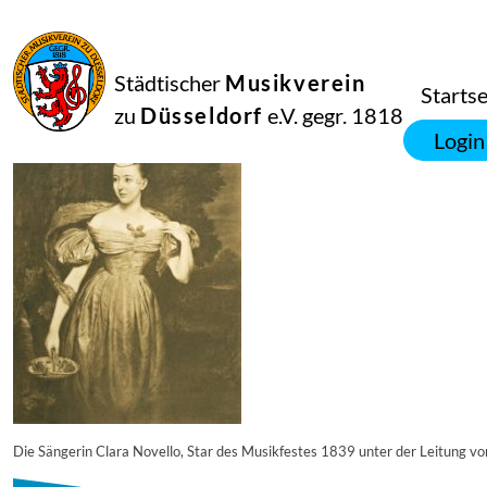
23
Februar
2018
Netkotec
Städtischer
Musikverein
hhi-229
Startse
zu
Düsseldorf
e.V. gegr. 1818
Login
Die Sängerin Clara Novello, Star des Musikfestes 1839 unter der Leitung vo