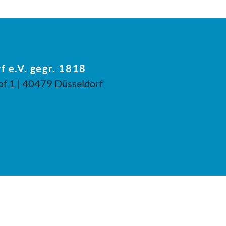
f e.V. gegr. 1818
of 1 | 40479 Düsseldorf