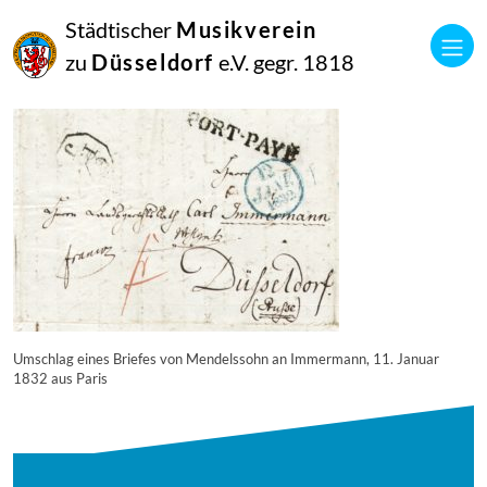
23
Städtischer
Musikverein
Februar
2018
zu
Düsseldorf
e.V. gegr. 1818
Netkotec
hhi-234
Umschlag eines Briefes von Mendelssohn an Immermann, 11. Januar
1832 aus Paris