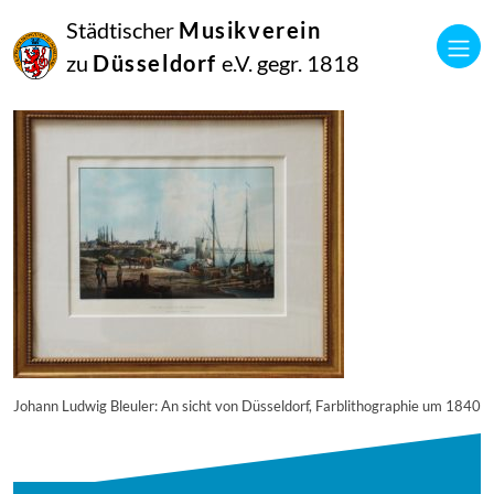
23
Städtischer
Musikverein
Februar
2018
zu
Düsseldorf
e.V. gegr. 1818
Netkotec
hhi-242
Johann Ludwig Bleuler: An sicht von Düsseldorf, Farblithographie um 1840