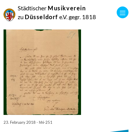
23
Städtischer
Musikverein
Februar
2018
zu
Düsseldorf
e.V. gegr. 1818
Netkotec
hhi-251
23. February 2018 - hhi-251