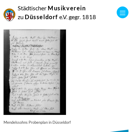
23
Städtischer
Musikverein
Februar
2018
zu
Düsseldorf
e.V. gegr. 1818
Netkotec
hhi-277
Mendelssohns Probenplan in Düsseldorf