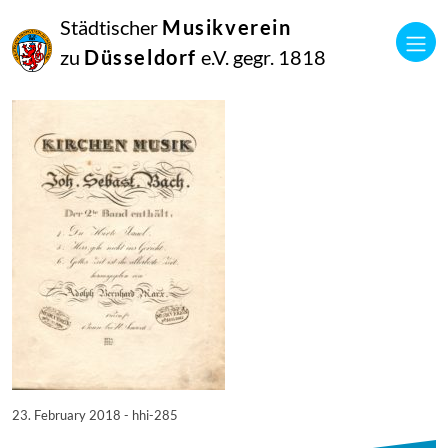
23
Städtischer
Musikverein
Februar
2018
zu
Düsseldorf
e.V. gegr. 1818
Netkotec
hhi-285
23. February 2018 - hhi-285