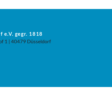
f e.V. gegr. 1818
of 1 | 40479 Düsseldorf