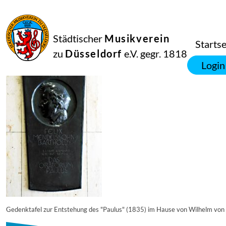
23
Februar
2018
Netkotec
Städtischer
Musikverein
hhi-302
Startse
zu
Düsseldorf
e.V. gegr. 1818
Login
Gedenktafel zur Entstehung des "Paulus" (1835) im Hause von Wilhelm von