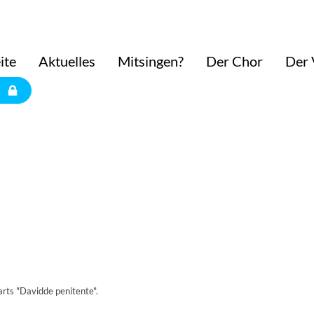
ite
Aktuelles
Mitsingen?
Der Chor
Der 
rts "Davidde penitente".