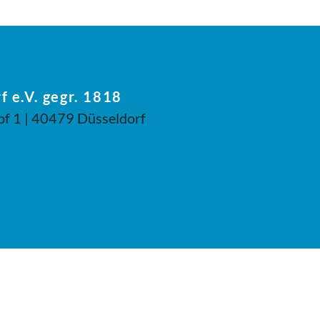
f e.V. gegr. 1818
of 1 | 40479 Düsseldorf