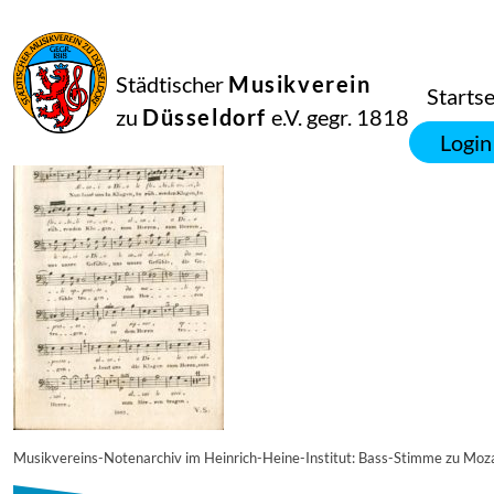
23
Februar
2018
Netkotec
Städtischer
Musikverein
hhi-314
Startse
zu
Düsseldorf
e.V. gegr. 1818
Login
Musikvereins-Notenarchiv im Heinrich-Heine-Institut: Bass-Stimme zu Moza