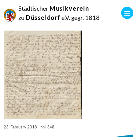
23
Städtischer
Musikverein
Februar
2018
zu
Düsseldorf
e.V. gegr. 1818
Netkotec
hhi-348
23. February 2018 - hhi-348