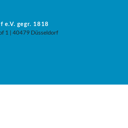
f e.V. gegr. 1818
of 1 | 40479 Düsseldorf