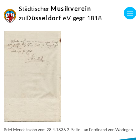
23
Städtischer
Musikverein
Februar
2018
zu
Düsseldorf
e.V. gegr. 1818
Netkotec
hhi-355
Brief Mendelssohn vom 28.4.1836 2. Seite - an Ferdinand von Woringen