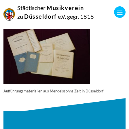
23
Städtischer
Musikverein
Februar
2018
zu
Düsseldorf
e.V. gegr. 1818
Netkotec
hhi-372
Aufführungsmaterialien aus Mendelssohns Zeit in Düsseldorf