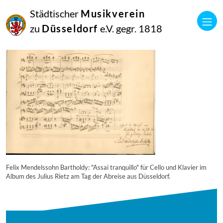
23
Städtischer
Musikverein
Februar
2018
zu
Düsseldorf
e.V. gegr. 1818
Netkotec
hhi-381
Felix Mendelssohn Bartholdy: "Assai tranquillo" für Cello und Klavier im
Album des Julius Rietz am Tag der Abreise aus Düsseldorf.