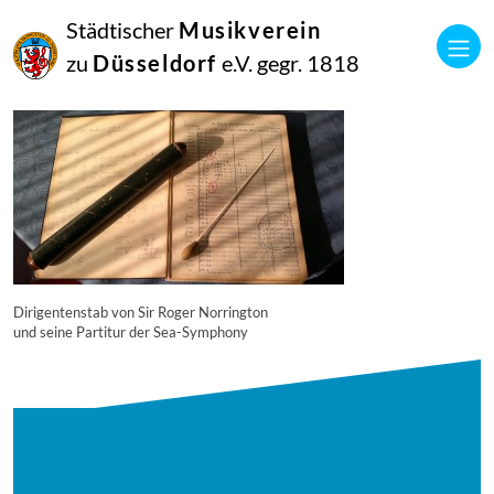
16
Städtischer
Musikverein
September
2014
zu
Düsseldorf
e.V. gegr. 1818
Manfred Hill
10000
Dirigentenstab von Sir Roger Norrington
und seine Partitur der Sea-Symphony