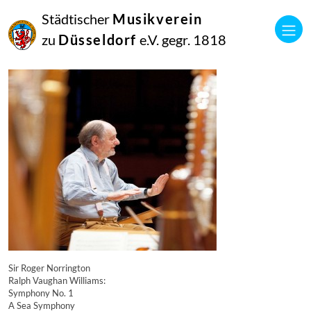
16
Städtischer
Musikverein
September
2014
zu
Düsseldorf
e.V. gegr. 1818
Manfred Hill
10046
Sir Roger Norrington
Ralph Vaughan Williams:
Symphony No. 1
A Sea Symphony