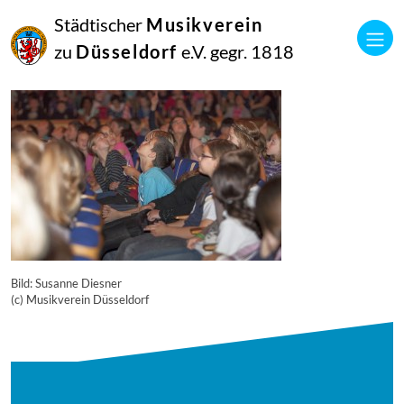
16
Städtischer
Musikverein
September
2014
zu
Düsseldorf
e.V. gegr. 1818
Manfred Hill
10294
Bild: Susanne Diesner
(c) Musikverein Düsseldorf