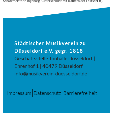
Schatzmeisterin Ingeborg Kupferschmidt mit Käufern der Festschrift).
Städtischer Musikverein zu
Düsseldorf e.V. gegr. 1818
Geschäftsstelle Tonhalle Düsseldorf |
Ehrenhof 1 | 40479 Düsseldorf
info@musikverein-duesseldorf.de
Impressum
Datenschutz
Barrierefreiheit