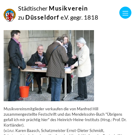
16
Städtischer
Musikverein
September
2014
zu
Düsseldorf
e.V. gegr. 1818
Manfred Hill
10445
Musikvereinsmitglieder verkaufen die von Manfred Hill
zusammengestellte Festschrift und das Mendelssohn-Buch "Übrigens
gefall ich mir prächtig hier" des Heinrich-Heine-Instituts (Hrsg.: Prof. Dr.
Kortländer).
(v.l.n.r. Karen Baasch, Schatzmeister Ernst-Dieter Schmidt,