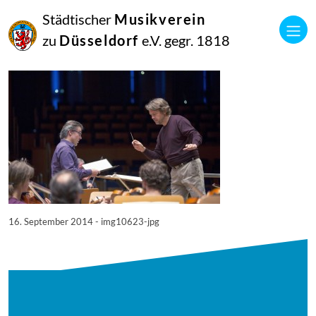
16
Städtischer
Musikverein
September
2014
zu
Düsseldorf
e.V. gegr. 1818
Manfred Hill
10623
16. September 2014 - img10623-jpg