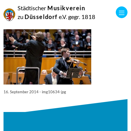
16
Städtischer
Musikverein
September
2014
zu
Düsseldorf
e.V. gegr. 1818
Manfred Hill
10634
16. September 2014 - img10634-jpg