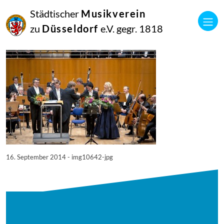
16
Städtischer
Musikverein
September
2014
zu
Düsseldorf
e.V. gegr. 1818
Manfred Hill
10642
16. September 2014 - img10642-jpg