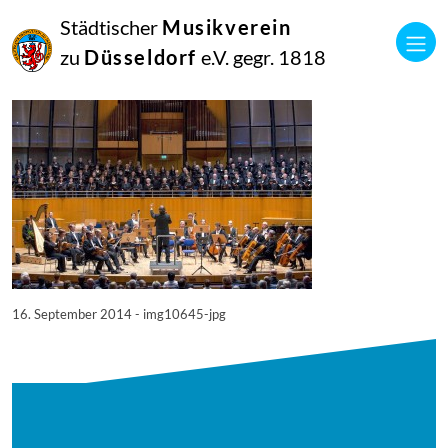
16
Städtischer
Musikverein
September
2014
zu
Düsseldorf
e.V. gegr. 1818
Manfred Hill
10645
16. September 2014 - img10645-jpg