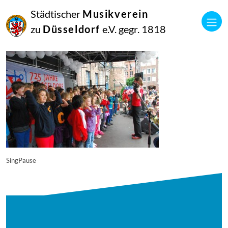
16
Städtischer
Musikverein
September
2014
zu
Düsseldorf
e.V. gegr. 1818
Manfred Hill
10954
SingPause