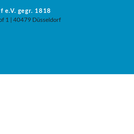
f e.V. gegr. 1818
of 1 | 40479 Düsseldorf