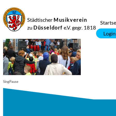
16
September
2014
Manfred Hill
Städtischer
Musikverein
10960
Startse
zu
Düsseldorf
e.V. gegr. 1818
Login
SingPause