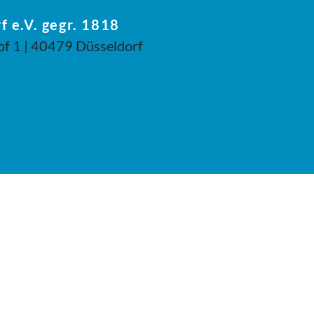
f e.V. gegr. 1818
of 1 | 40479 Düsseldorf