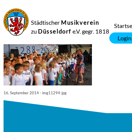
16
September
2014
Manfred Hill
Städtischer
Musikverein
11294
Startse
zu
Düsseldorf
e.V. gegr. 1818
Login
16. September 2014 - img11294-jpg