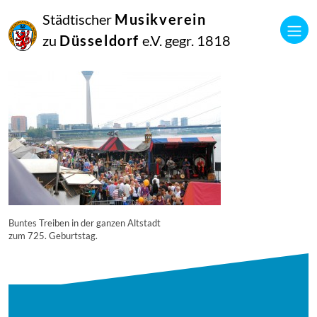
16
Städtischer
Musikverein
September
2014
zu
Düsseldorf
e.V. gegr. 1818
Manfred Hill
11302
Buntes Treiben in der ganzen Altstadt
zum 725. Geburtstag.