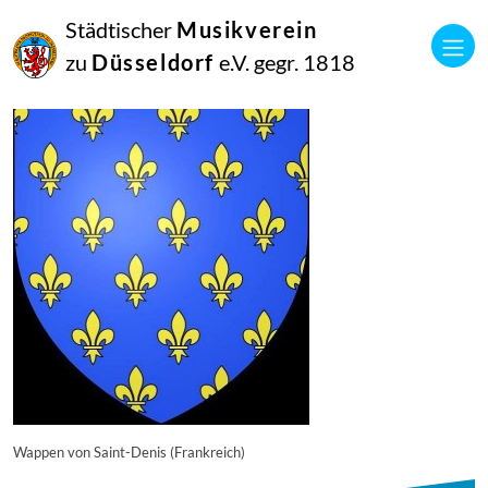
16
Städtischer
Musikverein
September
2014
zu
Düsseldorf
e.V. gegr. 1818
Manfred Hill
11562
Wappen von Saint-Denis (Frankreich)