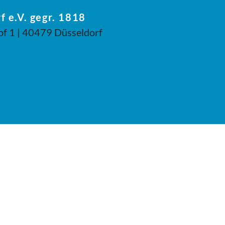
f e.V. gegr. 1818
of 1 | 40479 Düsseldorf