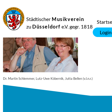
16
September
2014
Manfred Hill
Städtischer
Musikverein
11691
Startse
zu
Düsseldorf
e.V. gegr. 1818
Login
Dr. Martin Schlemmer, Lutz-Uwe Köbernik, Jutta Bellen (v.l.n.r.)