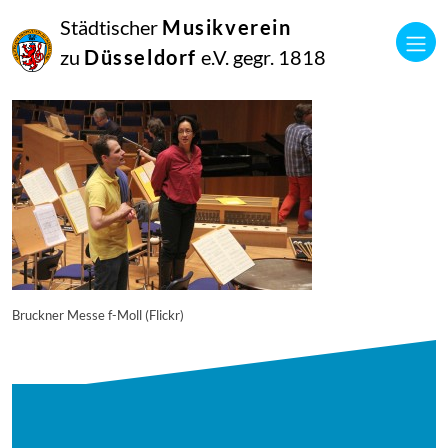
16
Städtischer
Musikverein
September
2014
zu
Düsseldorf
e.V. gegr. 1818
Manfred Hill
11768
Bruckner Messe f-Moll (Flickr)