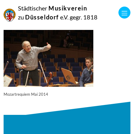
16
Städtischer
Musikverein
September
2014
zu
Düsseldorf
e.V. gegr. 1818
Manfred Hill
11799
Mozartrequiem Mai 2014