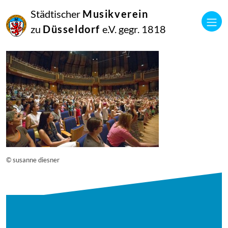
16
Städtischer
Musikverein
September
2014
zu
Düsseldorf
e.V. gegr. 1818
Manfred Hill
12160
© susanne diesner