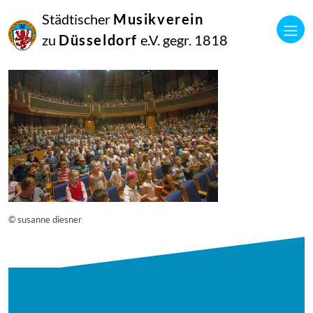
16
Städtischer
Musikverein
September
2014
zu
Düsseldorf
e.V. gegr. 1818
Manfred Hill
12162
© susanne diesner