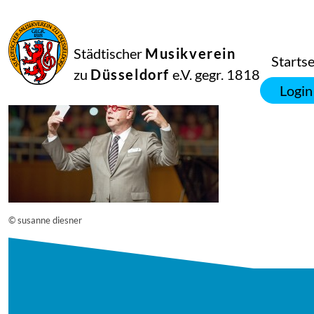
16
September
2014
Manfred Hill
Städtischer
Musikverein
12180
Startse
zu
Düsseldorf
e.V. gegr. 1818
Login
© susanne diesner