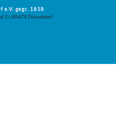
f e.V. gegr. 1818
of 1 | 40479 Düsseldorf