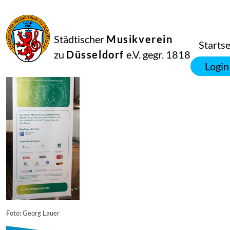
16
September
2014
Manfred Hill
Städtischer
Musikverein
12350
Startse
zu
Düsseldorf
e.V. gegr. 1818
Login
Foto: Georg Lauer