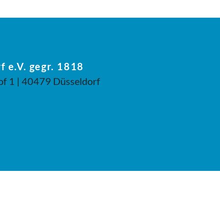
f e.V. gegr. 1818
of 1 | 40479 Düsseldorf